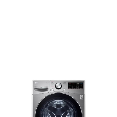
کابل
Home
›
Tagged
"F2Y1TYP6J
ماشین
لباسشویی ال‌
جی مدل در
کابل"