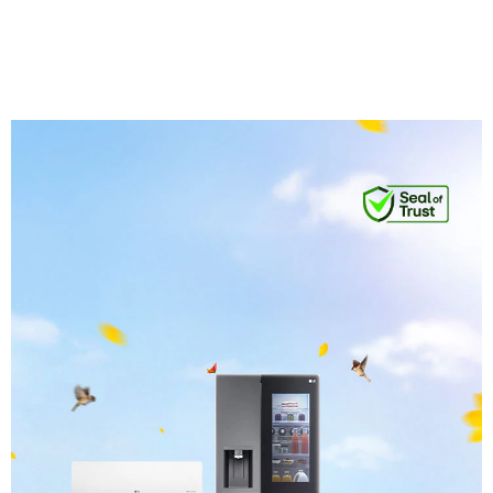
ال جی"