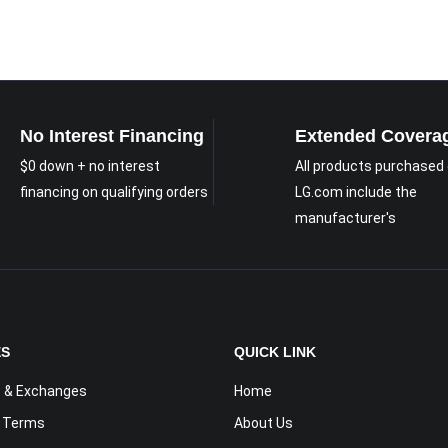
No Interest Financing
Extended Covera
$0 down + no interest
All products purchased
financing on qualifying orders
LG.com include the
manufacturer's
ES
QUICK LINK
 & Exchanges
Home
y Terms
About Us