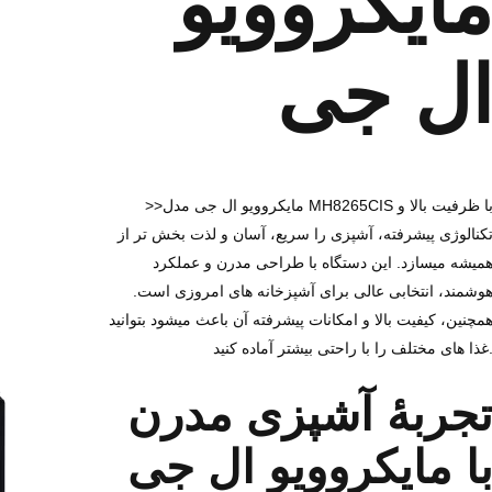
ایکروویو
ل ‌جی
>>مایکروویو ال ‌جی مدل MH8265CIS با ظرفیت بالا و
کنالوژی پیشرفته، آشپزی را سریع، آسان و لذت‌ بخش ‌تر از
میشه میسازد. این دستگاه با طراحی مدرن و عملکرد
وشمند، انتخابی عالی برای آشپزخانه‌ های امروزی است.
مچنین، کیفیت بالا و امکانات پیشرفته آن باعث میشود بتوانید
لف را با راحتی بیشتر آماده کنید.
جربهٔ آشپزی مدرن
ا مایکروویو ال ‌جی