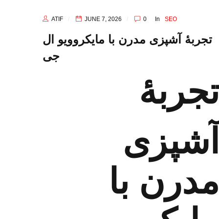
ATIF
JUNE 7, 2026
0
In
SEO
تجربهٔ آشپزی مدرن با مایکروویو ال
‌جی
جربهٔ
شپزی
درن با