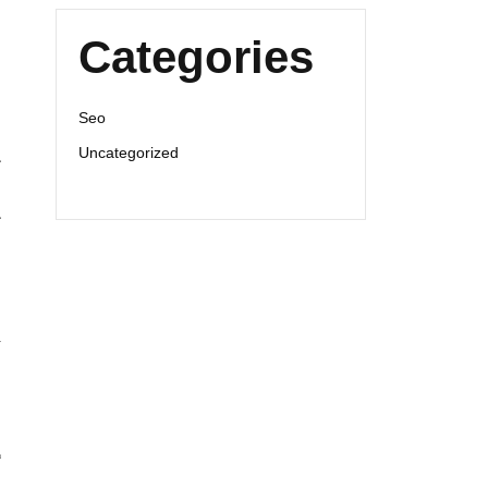
ا
Categories
Seo
م
Uncategorized
ک
ب
ک
ف
ص
ی
م