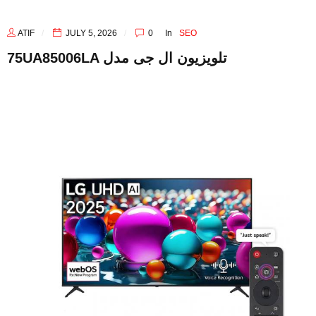
ATIF
JULY 5, 2026
0
In
SEO
75UA85006LA تلویزیون ال جی مدل