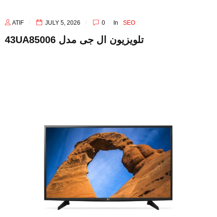
ATIF
JULY 5, 2026
0
In
SEO
43UA85006 تلویزیون ال جی مدل