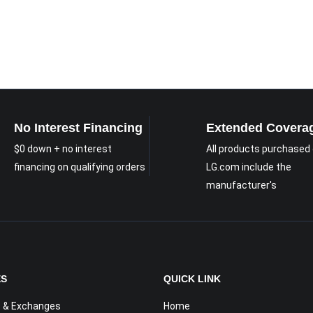
No Interest Financing
Extended Covera
$0 down + no interest
All products purchased
financing on qualifying orders
LG.com include the
manufacturer's
ES
QUICK LINK
 & Exchanges
Home