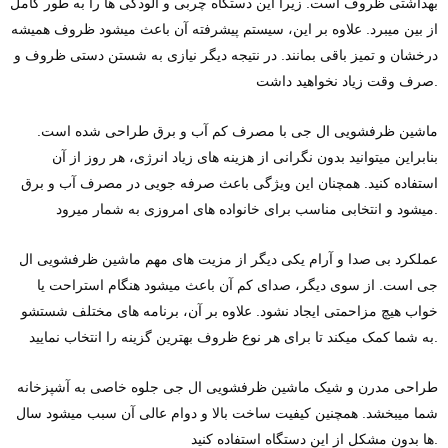
بهداشتی ظروف است. زیرا این دستگاه چربی و آلودگی‌ ها را به‌ طور کامل
از بین میبرد. علاوه بر این، سیستم پیشرفته آن باعث میشود ظروف همیشه
درخشان و تمیز باقی بمانند. در نتیجه دیگر نیازی به شستن دستی ظروف و
صرف وقت زیاد نخواهید داشت.
ماشین ظرفشویی ال جی با مصرف کم آب و برق طراحی شده است.
بنابراین میتوانید بدون نگرانی از هزینه‌ های زیاد انرژی، هر روز از آن
استفاده کنید. همچنان این ویژگی باعث صرفه ‌جویی در مصرف آب و برق
میشود و انتخابی مناسب برای خانواده‌ های امروزی به شمار میرود.
عملکرد بی‌ صدا و آرام یکی دیگر از مزیت ‌های مهم ماشین ظرفشویی ال
جی است. از سوی دیگر، صدای کم آن باعث میشود هنگام استراحت یا
خواب هیچ مزاحمتی ایجاد نشود. علاوه بر آن، برنامه‌ های مختلف شستشو
به شما کمک میکند تا برای هر نوع ظروف بهترین گزینه را انتخاب نمایید.
طراحی مدرن و شیک ماشین ظرفشویی ال جی جلوه خاصی به آشپزخانه
شما میبخشد. همچنین کیفیت ساخت بالا و دوام عالی آن سبب میشود سال‌
ها بدون مشکل از این دستگاه استفاده کنید.